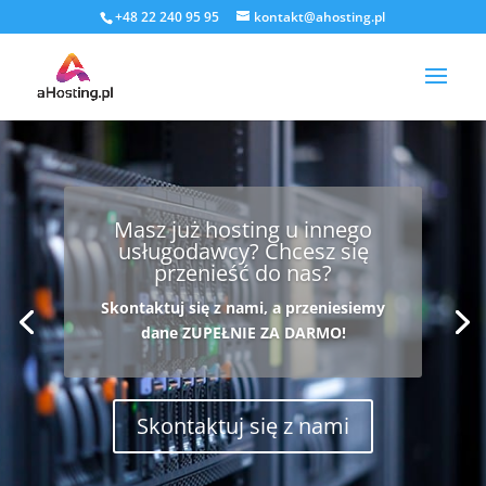
+48 22 240 95 95
kontakt@ahosting.pl
Masz już hosting u innego
usługodawcy? Chcesz się
przenieść do nas?
Szukasz dobrej oferty?
Skontaktuj się z nami, a przeniesiemy
Co jakiś czas robimy
super promocje
.
dane ZUPEŁNIE ZA DARMO!
Sprawdź czy mamy je w tej chwili.
Skontaktuj się z nami