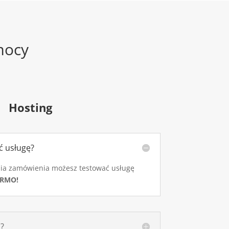
mocy
Hosting
ć usługę?
enia zamówienia możesz testować usługę
ARMO!
n?