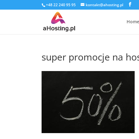
+48 22 240 95 95
kontakt@ahosting.pl
Hom
super promocje na host