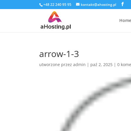
+48 22 240 95 95
kontakt@ahosting.pl
Hom
arrow-1-3
utworzone przez
admin
|
paź 2, 2025
|
0 kome