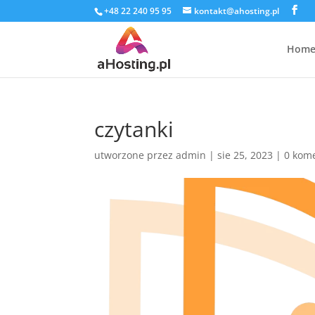
+48 22 240 95 95
kontakt@ahosting.pl
Hom
czytanki
utworzone przez
admin
|
sie 25, 2023
|
0 kom