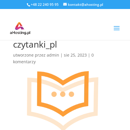
+48 22 240 95 95
kontakt@ahosting.pl
czytanki_pl
utworzone przez
admin
|
sie 25, 2023
|
0
komentarzy