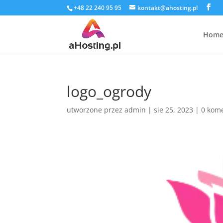
+48 22 240 95 95
kontakt@ahosting.pl
Hom
logo_ogrody
utworzone przez
admin
|
sie 25, 2023
|
0 kom